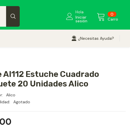
Hola
0
0
Iniciar
element
Carro
sesión
¿Necesitas Ayuda?
 Al112 Estuche Cuadrado
ete 20 Unidades Alico
r:
Alico
lidad:
Agotado
700