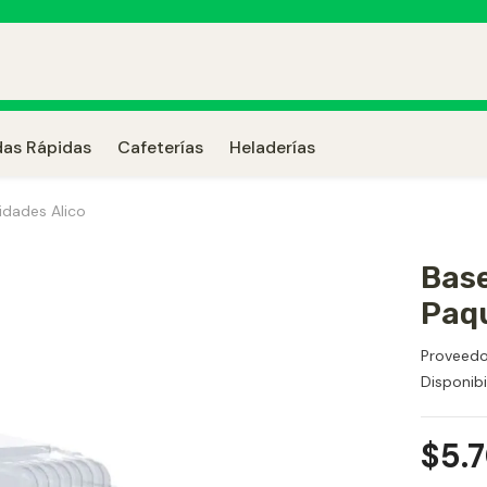
as Rápidas
Cafeterías
Heladerías
idades Alico
Base
Paqu
Proveedo
Disponibi
$5.