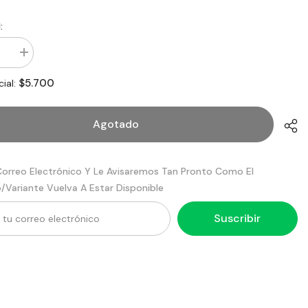
:
ir
aumentar
d
la
cantidad
$5.700
cial:
para
Base
e
Al112
do
Estuche
Agotado
e
Cuadrado
Paquete
es
20
Unidades
Correo Electrónico Y Le Avisaremos Tan Pronto Como El
Alico
/variante Vuelva A Estar Disponible
Suscribir