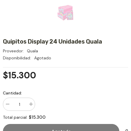
Quipitos Display 24 Unidades Quala
Proveedor:
Quala
Disponibilidad:
Agotado
$15.300
Cantidad:
Disminuir
aumentar
cantidad
la
para
cantidad
$15.300
Total parcial:
Quipitos
para
Display
Quipitos
24
Display