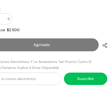
:
ir
aumentar
d
la
cantidad
$2.500
cial:
para
Vaso
6
Oz
Agotado
e
Blanco
Paquete
s
50
unidades
Correo Electrónico Y Le Avisaremos Tan Pronto Como El
Wau
/variante Vuelva A Estar Disponible
Suscribir