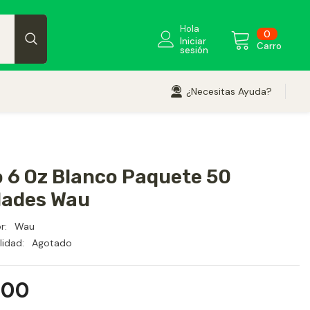
Hola
0
0
Iniciar
element
Carro
sesión
¿Necesitas Ayuda?
 6 Oz Blanco Paquete 50
dades Wau
r:
Wau
lidad:
Agotado
500