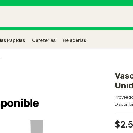
as Rápidas
Cafeterías
Heladerías
u
Vaso
Uni
Proveedo
Disponibi
$2.