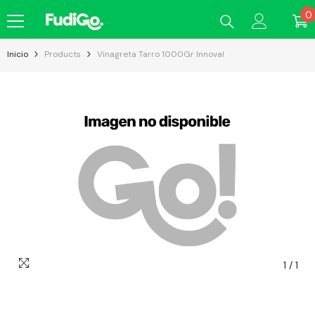
Saltar Al Contenido
0
0
e
Inicio
Products
Vinagreta Tarro 1000Gr Innoval
1
/
1