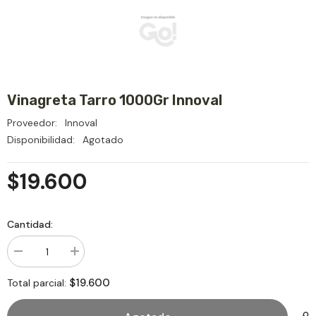
Vinagreta Tarro 1000Gr Innoval
Proveedor:
Innoval
Disponibilidad:
Agotado
$19.600
Cantidad:
Disminuir
aumentar
cantidad
la
para
cantidad
$19.600
Total parcial:
Vinagreta
para
Tarro
Vinagreta
1000Gr
Tarro